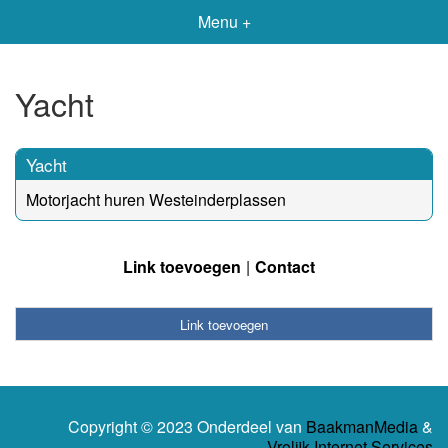
Menu +
Yacht
Yacht
Motorjacht huren Westeinderplassen
Link toevoegen
Contact
Link toevoegen
Copyright © 2023 Onderdeel van
BaakmanMedia
&
Vrolijk Internet Services