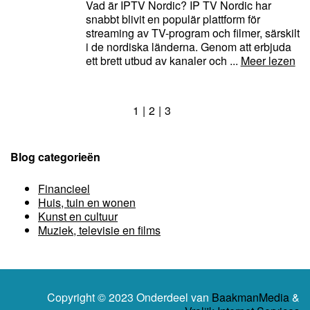
Vad är IPTV Nordic? IP TV Nordic har
snabbt blivit en populär plattform för
streaming av TV-program och filmer, särskilt
i de nordiska länderna. Genom att erbjuda
ett brett utbud av kanaler och ...
Meer lezen
1
2
3
Blog categorieën
Financieel
Huis, tuin en wonen
Kunst en cultuur
Muziek, televisie en films
Copyright © 2023 Onderdeel van
BaakmanMedia
&