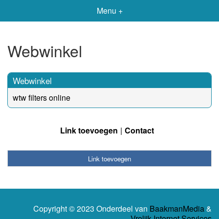
Menu +
Webwinkel
Webwinkel
wtw filters online
Link toevoegen
Contact
Link toevoegen
Copyright © 2023 Onderdeel van
BaakmanMedia
&
Vrolijk Internet Services