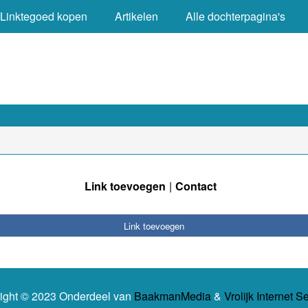
Linktegoed kopen
Artikelen
Alle dochterpagina's
Link toevoegen
Contact
Link toevoegen
ight © 2023 Onderdeel van
BaakmanMedia
&
Vrolijk Internet S